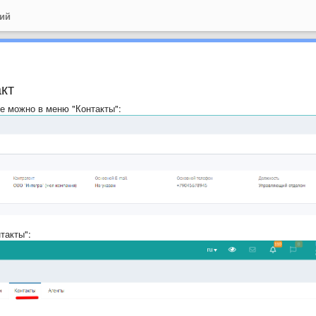
ний
кт
е можно в меню "Контакты":
такты":