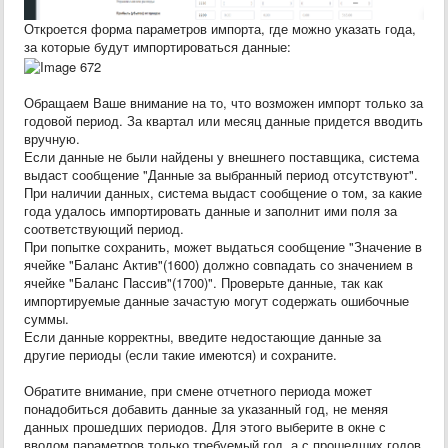
Откроется форма параметров импорта, где можно указать года,
за которые будут импортироваться данные:
Обращаем Ваше внимание на то, что возможен импорт только за
годовой период. За квартал или месяц данные придется вводить
вручную.
Если данные не были найдены у внешнего поставщика, система
выдаст сообщение "Данные за выбранный период отсутствуют".
При наличии данных, система выдаст сообщение о том, за какие
года удалось импортировать данные и заполнит ими поля за
соответствующий период.
При попытке сохранить, может выдаться сообщение "Значение в
ячейке "Баланс Актив"(1600) должно совпадать со значением в
ячейке "Баланс Пассив"(1700)". Проверьте данные, так как
импортируемые данные зачастую могут содержать ошибочные
суммы.
Если данные корректны, введите недостающие данные за
другие периоды (если такие имеются) и сохраните.
Обратите внимание, при смене отчетного периода может
понадобиться добавить данные за указанный год, не меняя
данных прошедших периодов. Для этого выберите в окне с
вводом параметров только требуемый год, а с прошедших годов